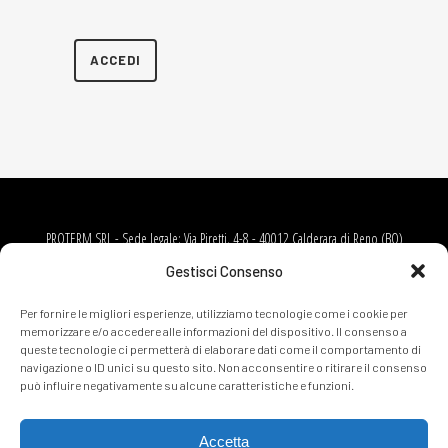
ACCEDI
PROTERM SRL - Sede legale: Via Piretti, 4-8 - 40012 Calderara di Reno (BO)
T. 051 4148611 - Email: info.calderara@proterm.it - codice SDI: A4707H7 -
Gestisci Consenso
P.IVA 00505861203 - C.F e Reg. Imp. 00368640371 R.E.A. 212723/BO - Cap.
Soc. EUR 1.064.368,00 i.v.
Per fornire le migliori esperienze, utilizziamo tecnologie come i cookie per
memorizzare e/o accedere alle informazioni del dispositivo. Il consenso a
queste tecnologie ci permetterà di elaborare dati come il comportamento di
navigazione o ID unici su questo sito. Non acconsentire o ritirare il consenso
Cookie policy
può influire negativamente su alcune caratteristiche e funzioni.
Privacy policy
Whistleblowing
Accetta
Credits